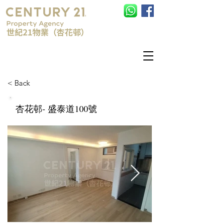
查詢電話:
852-25751328
< Back
杏花邨- 盛泰道100號