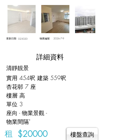
更新日期
物業編號
2026-7-9
025020
詳細資料
清靜靚景
實用 454呎 建築 559呎
杏花邨 7 座
樓層 高
單位 3
座向 - 物業景觀 -
物業間隔"
租
$20000
樓盤查詢