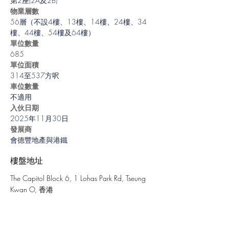
第2座(2A及2B)
物業層數
56層（不設4樓、13樓、14樓、24樓、34
樓、44樓、54樓及64樓）
單位數量
685
單位面積
314至537方呎
車位數量
不適用
入伙日期
2025年11月30日
發展商
會德豐地產與港鐵
樓盤地址
The Capitol Block 6, 1 Lohas Park Rd, Tseung
Kwan O, 香港