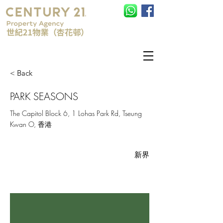
查詢電話:
852-25751328
< Back
PARK SEASONS
The Capitol Block 6, 1 Lohas Park Rd, Tseung
Kwan O, 香港
新界