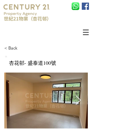
查詢電話:
852-25751328
< Back
杏花邨- 盛泰道100號