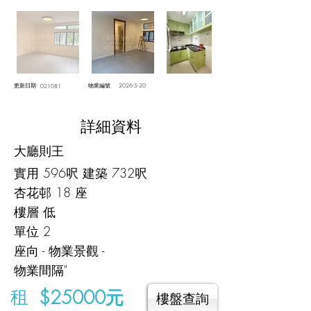
更新日期
物業編號
2026-5-20
021081
詳細資料
大廳則王
實用 596呎 建築 732呎
杏花邨 18 座
樓層 低
單位 2
座向 - 物業景觀 -
物業間隔"
租
$25000元
樓盤查詢