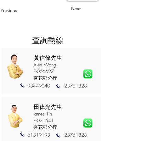
Next
Previous
查詢熱線
黃信偉先生
Alex Wong
E-066627
杏花邨分行
93449040
25751328
田偉光先生
James Tin
E-021541
杏花邨分行
61519193
25751328